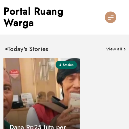
Skip
Portal Ruang
to
content
Warga
Today's Stories
View all
4
Stories
Dana Rp25 Juta per