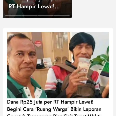
RT Hampir Lewat!
Begini Cara ‘Ruang
Uncategorized
Warga’ Bikin Laporan
Cepat & Transparan
Biar Cair Tepat Waktu
Dana Rp25 Juta per RT Hampir Lewat!
Begini Cara ‘Ruang Warga’ Bikin Laporan